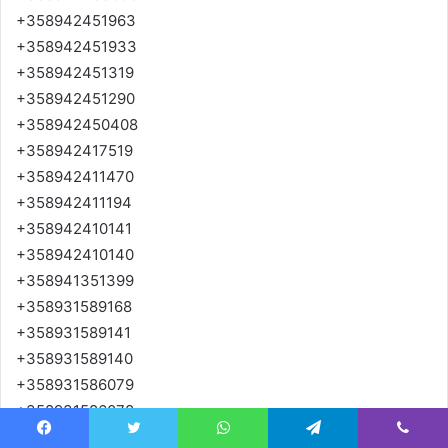
+358942451963
+358942451933
+358942451319
+358942451290
+358942450408
+358942417519
+358942411470
+358942411194
+358942410141
+358942410140
+358941351399
+358931589168
+358931589141
+358931589140
+358931586079
+358931586078
+358931586060
Facebook
Twitter
WhatsApp
Telegram
Viber