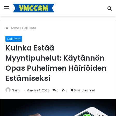
Menu
S
fo
Home
/
Call Data
Call Data
Kuinka Estää
Myyntipuhelut: Käytännön
Opas Puhelimen Häiriöiden
Estämiseksi
Saim
March 24, 2025
0
3
6 minutes read