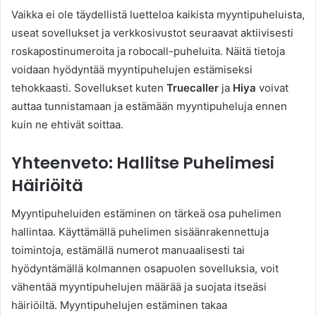
Vaikka ei ole täydellistä luetteloa kaikista myyntipuheluista,
useat sovellukset ja verkkosivustot seuraavat aktiivisesti
roskapostinumeroita ja robocall-puheluita. Näitä tietoja
voidaan hyödyntää myyntipuhelujen estämiseksi
tehokkaasti. Sovellukset kuten
Truecaller
ja
Hiya
voivat
auttaa tunnistamaan ja estämään myyntipuheluja ennen
kuin ne ehtivät soittaa.
Yhteenveto: Hallitse Puhelimesi
Häiriöitä
Myyntipuheluiden estäminen on tärkeä osa puhelimen
hallintaa. Käyttämällä puhelimen sisäänrakennettuja
toimintoja, estämällä numerot manuaalisesti tai
hyödyntämällä kolmannen osapuolen sovelluksia, voit
vähentää myyntipuhelujen määrää ja suojata itseäsi
häiriöiltä. Myyntipuhelujen estäminen takaa