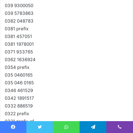
039 9300050
039 5783863
0382 048783
0381 prefix
0381 457051
0381 1978001
0371 933765
0362 1636924
0354 prefix
035 0460165
035 046 0165
0346 461529
0342 1891517
0332 886519
0322 prefix
0321 prefix of
0321 085150
Facebook
Twitter
WhatsApp
Telegram
Viber