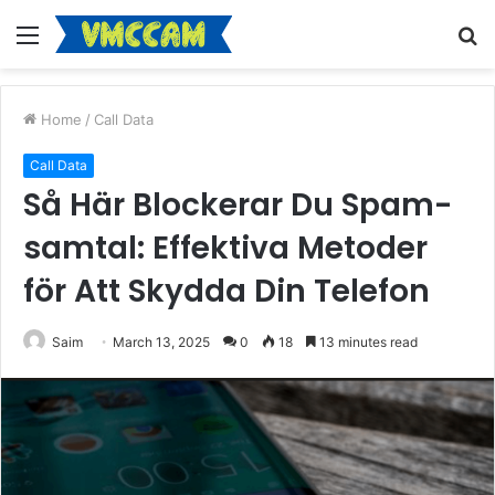
Menu
S
fo
Home
/
Call Data
Call Data
Så Här Blockerar Du Spam-
samtal: Effektiva Metoder
för Att Skydda Din Telefon
Saim
March 13, 2025
0
18
13 minutes read