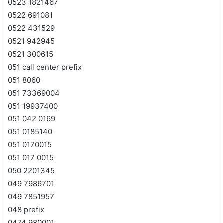
0523 1821467
0522 691081
0522 431529
0521 942945
0521 300615
051 call center prefix
051 8060
051 73369004
051 19937400
051 042 0169
051 0185140
051 0170015
051 017 0015
050 2201345
049 7986701
049 7851957
048 prefix
0474 980001